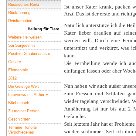
Russisches Reiki
Ist unser Kater krank, packen 
Rückführung
Arzt. Das ist der erste und richt
Reinkarnation
Natürlich unterstütze ich die He
Heilung für Tiere
Kater lieber draußen auf seine
Weitere Heilweisen
werden will. Durch eine Fernh
Sai Sanjeevinis
unterstützt und verkürzt, was i
Positive Glaubenssätze
kann.
Gebete
Die Fernheilung wende ich auc
Elementale
einfangen lassen oder aber Woche
2012
Nun haben wir auch außer unsere
Die Geistige Welt
zum Fressen und Schlafen gan
Interviews mit Arthur F.
wieder tagelang verschwindet. Wi
Büchertisch
Annäherung ist nur bis auf 2 
Zu meiner Person
Gefauche.
Geschichten
Seit letztem Jahr hat er Problem
Termine Honorar
wieder schlimmer. Seit ich ihm 
Verschiedenes